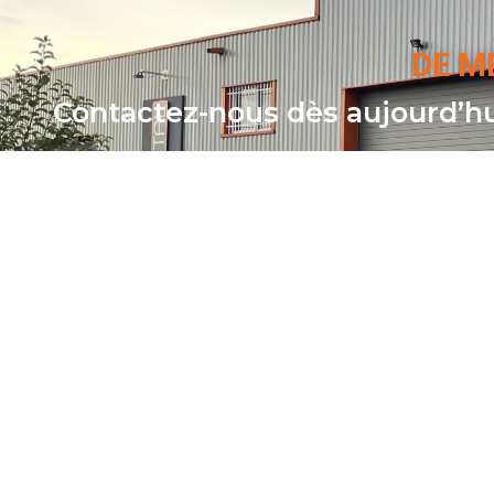
DE M
Contactez-nous dès aujourd’hui
Notre équipe est à vot
04 77 56 78 22
FOR
DÉCOUVREZ
NOS
PRESTATIONS
Contactez-nous